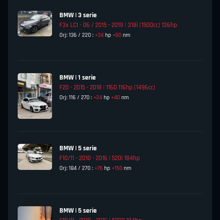
BMW | 3 serie
F3x LCI - 06 / 2015 - 2019 | 318i (1500cc) 136hp
Orj: 136 / 220 :
+34
hp
+60
nm
BMW | 1 serie
F20 - 2015 - 2018 | 116D 116hp (1496cc)
Orj: 116 / 270 :
+24
hp
+40
nm
BMW | 5 serie
F10/11 - 2010 - 2016 | 520i 184hp
Orj: 184 / 270 :
+76
hp
+150
nm
BMW | 5 serie