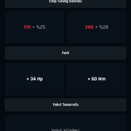
Chip Tuning Sonrası
170
+ %25
280
+ %28
Fark
+ 34 Hp
+ 60 Nm
Yakıt Tasarrufu
Yakıt Yüzdesi