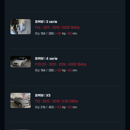
BMW | 3 serie
F3x - 2011 - 2015 | 320D 184hp
Orj: 184 / 380 :
+36
hp
+60
nm
BMW | 4 serie
F32/33 - 2013 - 2016 | 420D 184hp
Orj: 184 / 380 :
+36
hp
+60
nm
BMW | X5
F15 - 2013 - 2018 | 2.5D 218hp
Orj: 218 / 450 :
+52
hp
+50
nm