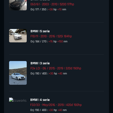
E60/61 - 2003 - 2010 | 520D 177hp
Orj: 177 / 350 :
+38
hp
+70
nm
BMW | 5 serie
F10/11 - 2010 - 2016 | 520i 184hp
Orj: 184 / 270 :
+76
hp
+150
nm
BMW | 3 serie
F3x LCI - 06 / 2015 - 2019 | 320d 190hp
Orj: 190 / 400 :
+30
hp
+40
nm
BMW | 4 serie
F32/33 - May/2016 - 2019 | 420d 190hp
Orj: 190 / 400 :
+30
hp
+40
nm