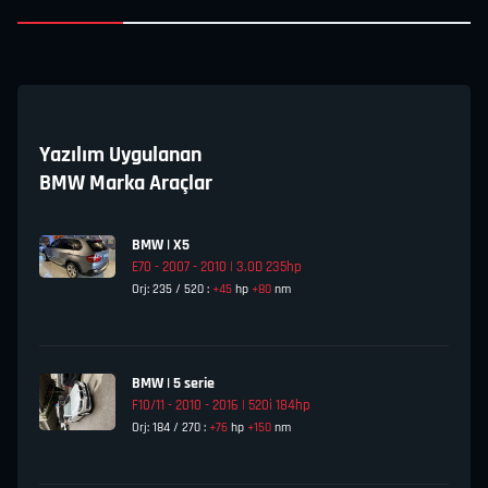
Yazılım Uygulanan
BMW Marka Araçlar
BMW | X5
E70 - 2007 - 2010 | 3.0D 235hp
Orj: 235 / 520 :
+45
hp
+80
nm
BMW | 5 serie
F10/11 - 2010 - 2016 | 520i 184hp
Orj: 184 / 270 :
+76
hp
+150
nm