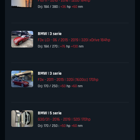
F10/11 - 2010 - 2016 | 520D 184hp
Orj: 184 / 380 :
+36
hp
+60
nm
BMW | 3 serie
F3x LCI - 06 / 2015 - 2019 | 320i xDrive 184hp
Orj: 184 / 270 :
+76
hp
+130
nm
BMW | 3 serie
F3x - 2011 - 2015 | 320i (1600cc) 170hp
Orj: 170 / 250 :
+50
hp
+60
nm
BMW | 5 serie
G30/31 - 2016 - 2019 | 520i 170hp
Orj: 170 / 250 :
+50
hp
+60
nm