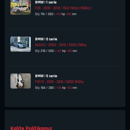
BMW | 1 serie
F20 - 2015 - 2018 | 116D 116hp (1598cc)
Orj: 116 / 260 :
+34
hp
+60
nm
BMW | 5 serie
E60/61 - 2003 - 2010 | 530D 218hp
Orj: 218 / 500 :
+42
hp
+80
nm
BMW | 5 serie
F10/11 - 2010 - 2016 | 520D 184hp
Orj: 184 / 380 :
+36
hp
+60
nm
Kalite Politikamız