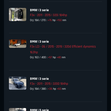
BMW | 3 serie
F3x - 2011 - 2015 | 320i 184hp
Orj: 184 / 270 :
+76
hp
+150
nm
BMW | 3 serie
F3x LCI - 06 / 2015 - 2019 | 320d Efficient dynamics
163hp
Orj: 163 / 400 :
+57
hp
+40
nm
BMW | 3 serie
F3x - 2011 - 2015 | 320D 184hp
Orj: 184 / 380 :
+36
hp
+60
nm
BMW | 5 serie