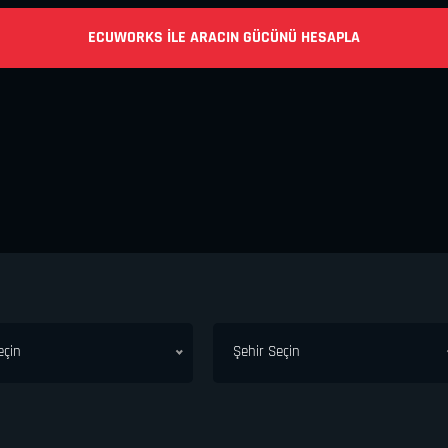
ECUWORKS ILE ARACIN GÜCÜNÜ HESAPLA
eçin
Şehir Seçin