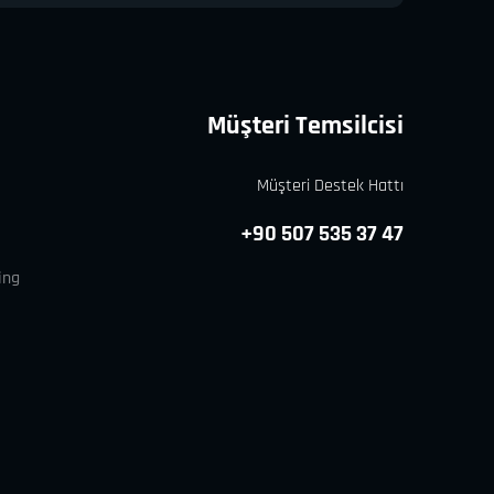
Müşteri Temsilcisi
Müşteri Destek Hattı
+90 507 535 37 47
ing
Gizlilik Politikası
KVKK Aydınlatma Metni